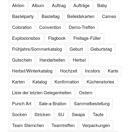
Aktion
Album
Auftrag
Aufträge
Baby
Bastelparty
Basteltag
Beileidskarten
Cameo
Coloration
Convention
Demo-Treffen
Explosionsbox
Flagbook
Freitags-Füller
Frühjahrs/Sommerkatalog
Geburt
Geburtstag
Gutschein
Handarbeiten
Herbst
Herbst/Winterkatalog
Hochzeit
Incolors
Karte
Karten
Katalog
Konfirmation
Küchenstories
Liste der letzten Gelegenheiten
Ostern
Punch Art
Sale-a-Bration
Sammelbestellung
Socken
Stricken
SU
Swaps
Taufe
Team Sternchen
Teamtreffen
Verpackungen